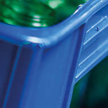
Events
News