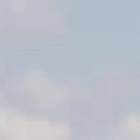
Events
News