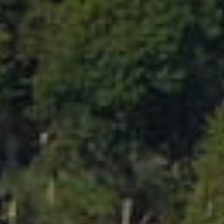
Events
News