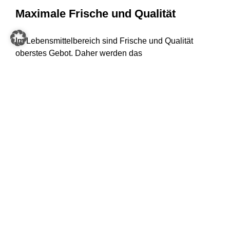
Maximale Frische und Qualität
Im Lebensmittelbereich sind Frische und Qualität
oberstes Gebot. Daher werden das
Mindesthaltbarkeitsdatum und andere wichtige
Artikelmerkmale bereits vor der Einlagerung in das
Lager- und Kommissioniersystem
Evo Shuttle
erfasst
und an das WMS übergeben. Darüber hinaus erlaubt
das Evo Shuttle jederzeit Zugriff auf jeden beliebigen
Artikel.
Effizienz & Ergonomie im Mittelpunkt
Mitarbeiter:innen werden im Food Fulfillment Center
durch die Prozesse geführt. Ob in der manuellen
Kommissionierung von Obst und Gemüse oder bei der
Bearbeitung von Frischeartikeln und Produkten aus