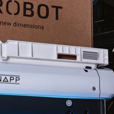
Events
News