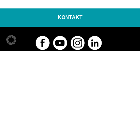
KONTAKT
KNAPP AG
Günter-Knapp-Straße 5-7
8075 Hart bei Graz | Österreich
Tel.:
+43 5 04952 0
Kontakt aufnehmen
Bürozeiten
Montag - Donnerstag: 7:00 bis 18:00 Uhr
Freitag: 7:00 bis 13:00 Uhr
Copyright © 2026 KNAPP AG
|
Impressum
Cookie-Einstellungen