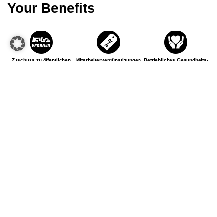
Your Benefits
Zuschuss zu öffentlichen
Mitarbeiter­vergünstigungen
Betriebliches Gesundheits­
Verkehrsmitteln
management
Mitarbeiter­events
Aus- und Weiterbildung
Obst
Flexible Arbeitszeiten
Parkplatz
Gute Anbindung
Betriebliche Altersvorsorge
Arbeitsmediziner
KNAPP-Kinderwelt