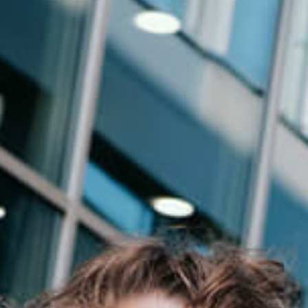
Events
News