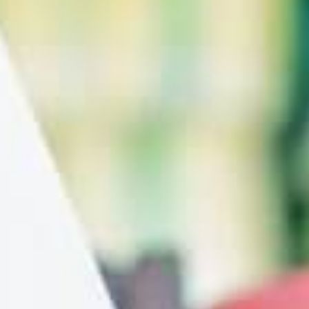
Events
News