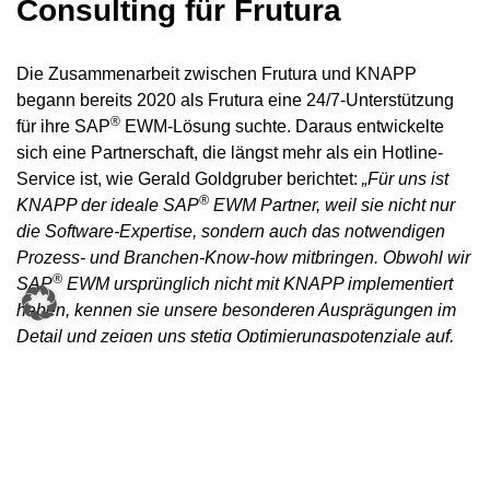
Consulting für Frutura
Die Zusammenarbeit zwischen Frutura und KNAPP
begann bereits 2020 als Frutura eine 24/7-Unterstützung
®
für ihre SAP
EWM-Lösung suchte. Daraus entwickelte
sich eine Partnerschaft, die längst mehr als ein Hotline-
Service ist, wie Gerald Goldgruber berichtet:
„Für uns ist
®
KNAPP der ideale
SAP
EWM Partner
, weil sie nicht nur
die Software-Expertise, sondern auch das notwendigen
Prozess- und Branchen-Know-how mitbringen. Obwohl wir
®
SAP
EWM ursprünglich nicht mit KNAPP implementiert
haben, kennen sie unsere besonderen Ausprägungen im
Detail und zeigen uns stetig Optimierungspotenziale auf,
die wir kontinuierlich gemeinsam umsetzen.“
®
„Mit unserem
24/7 SAP
EWM Service Desk
begann einst
die Zusammenarbeit mit Frutura und hat sich nun in die
Bereiche Beratung und Implementierung erweitert. Das