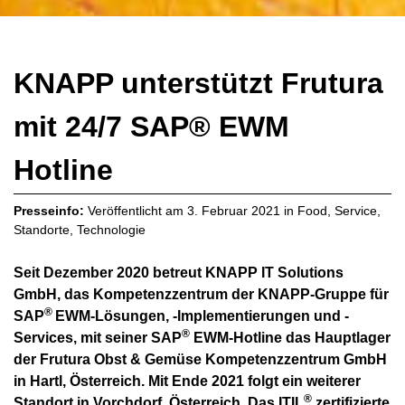
KNAPP unterstützt Frutura
mit 24/7 SAP® EWM
Hotline
Presseinfo:
Veröffentlicht am
3. Februar 2021
in
Food
,
Service
,
Standorte
,
Technologie
Seit Dezember 2020 betreut
KNAPP
IT Solutions
GmbH,
das Kompetenzzentrum der KNAPP-Gruppe für
®
SAP
EWM
-Lösungen, -Implementierungen und -
®
Services, mit seiner SAP
EWM-Hotline das Hauptlager
der
Frutura Obst & Gemüse Kompetenzzentrum GmbH
in Hartl, Österreich.
Mit Ende 2021 folgt ein weiterer
®
Standort in Vorchdorf, Österreich. Das ITIL
zertifizierte