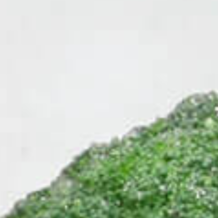
Events
News