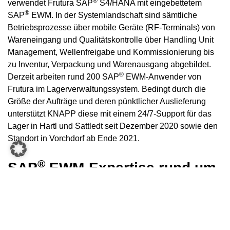
®
verwendet Frutura SAP
S4/HANA mit eingebettetem
®
SAP
EWM. In der Systemlandschaft sind sämtliche
Betriebsprozesse über mobile Geräte (RF-Terminals) von
Wareneingang und Qualitätskontrolle über Handling Unit
Management, Wellenfreigabe und Kommissionierung bis
zu Inventur, Verpackung und Warenausgang abgebildet.
®
Derzeit arbeiten rund 200 SAP
EWM-Anwender von
Frutura im Lagerverwaltungssystem. Bedingt durch die
Größe der Aufträge und deren pünktlicher Auslieferung
unterstützt KNAPP diese mit einem 24/7-Support für das
Lager in Hartl und Sattledt seit Dezember 2020 sowie den
Standort in Vorchdorf ab Ende 2021.
®
SAP
EWM-Expertise rund um
die Uhr
Die Übernahme der Lager in den KNAPP-Hotline-Support