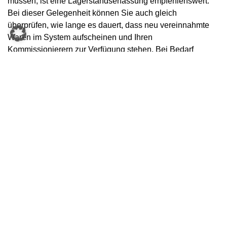
müssen, ist eine Lagerstandserfassung empfehlenswert.
Bei dieser Gelegenheit können Sie auch gleich
überprüfen, wie lange es dauert, dass neu vereinnahmte
Waren im System aufscheinen und Ihren
Kommissionierern zur Verfügung stehen. Bei Bedarf
können Sie auch noch Anpassungen vornehmen.
3) Legen Sie Wert auf Qualität und
Präzision.
Natürlich spielen die Kommissioniergeschwindigkeit und
die Warenverfügbarkeit eine wichtige Rolle, um die
Erwartungen Ihrer Kunden zu erfüllen. Mindestens
genauso wichtig ist es aber auch, die richtige Ware gleich
beim ersten Mal zu verschicken. Fehler bei der
Auftragszusammenstellung können einen Online-Kunden
so verärgern, dass er im schlimmsten Fall das nächste Mal
bei einem anderen Händler bestellt. Auch, wenn ein Artikel