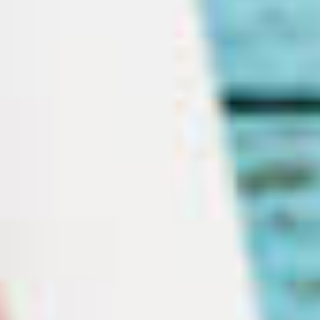
Events
News