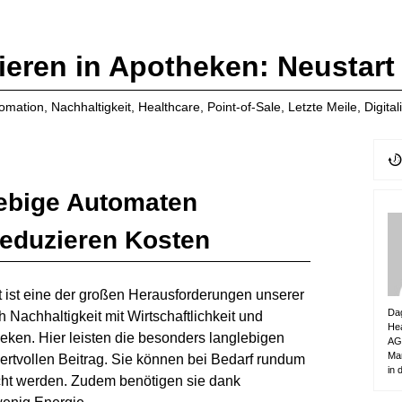
ieren in Apotheken: Neustart
tomation
,
Nachhaltigkeit
,
Healthcare
,
Point-of-Sale
,
Letzte Meile
,
Digital
ebige Automaten
eduzieren Kosten
 ist eine der großen Herausforderungen unserer
Dag
ch Nachhaltigkeit mit Wirtschaftlichkeit und
Hea
heken. Hier leisten die besonders langlebigen
AG.
Mar
rtvollen Beitrag. Sie können bei Bedarf rundum
in 
scht werden. Zudem benötigen sie dank