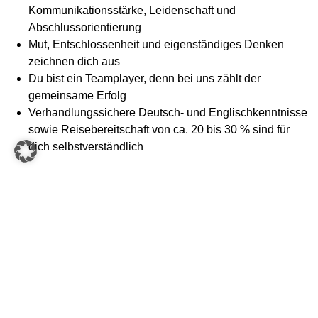
Kommunikationsstärke, Leidenschaft und
Abschlussorientierung
Mut, Entschlossenheit und eigenständiges Denken
zeichnen dich aus
Du bist ein Teamplayer, denn bei uns zählt der
gemeinsame Erfolg
Verhandlungssichere Deutsch- und Englischkenntnisse
sowie Reisebereitschaft von ca. 20 bis 30 % sind für
dich selbstverständlich
#weareknapp
Spannende Aufgaben in einem modernen,
internationalen Intralogistik-Umfeld
Ein motiviertes Team mit kurzen Entscheidungswegen
und viel Gestaltungsspielraum
Vielfältige Karriere- und Entwicklungsmöglichkeiten
innerhalb der KNAPP Gruppe