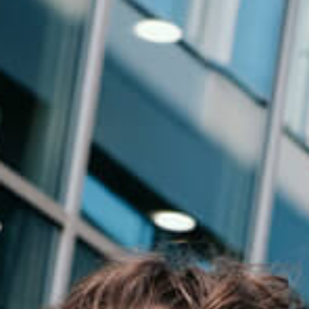
Events
News