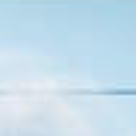
Events
News