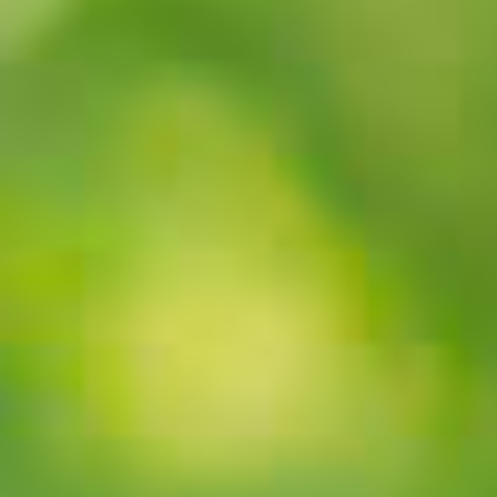
Events
News