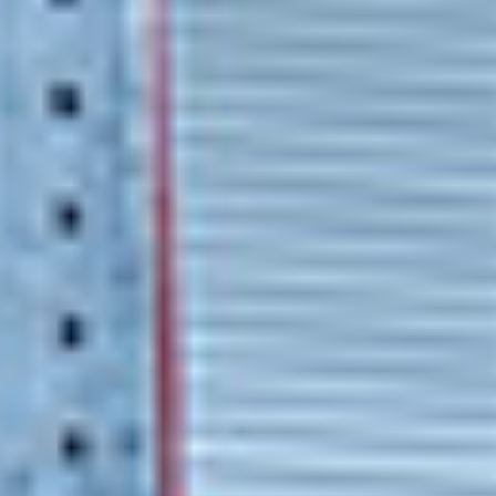
Events
News