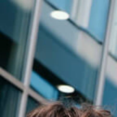
Events
News