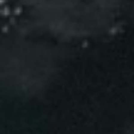
Events
News