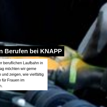
en Berufen bei KNAPP
er beruflichen Laufbahn in
rag möchten wir gerne
 und zeigen, wie vielfältig
 für Frauen im
n.